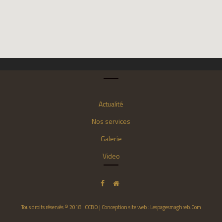
Actualité
Nos services
Galerie
Video
Tous droits réservés © 2018 | CCBO | Conception site web : Lespagesmaghreb.Com