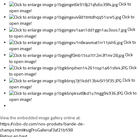
Click to
open image!
Click to
open image!
Click
to open image!
Click to
open image!
Click
to open image!
Click
to open image!
Click to
open image!
Click to
open image!
View the embedded image gallery online at:
https://ccbo-dz.com/nos-produits/bande-de-
champs.html#sigProGalleriaf3af21b598
Retour en haut