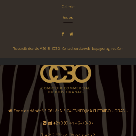
Galerie
Video
Tous droits réservés © 2018 | CCBO | Conception site web : Lespagesmaghreb.Com
Zone de dépôt N° 06 Lôt N ° 04 ENNEDJMA CHETAIBO - ORAN -
+213 (0) 41 46-73-97
+213 (0) 555 017-175/172